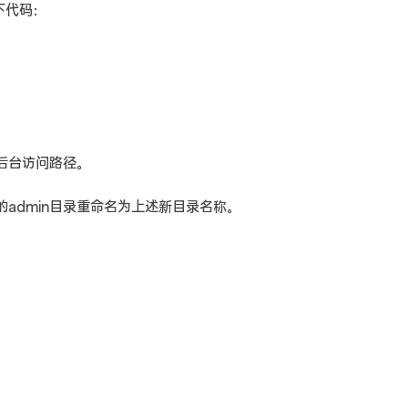
以下代码：
S后台访问路径。
admin目录重命名为上述新目录名称。